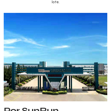
lote.
Por SunRun