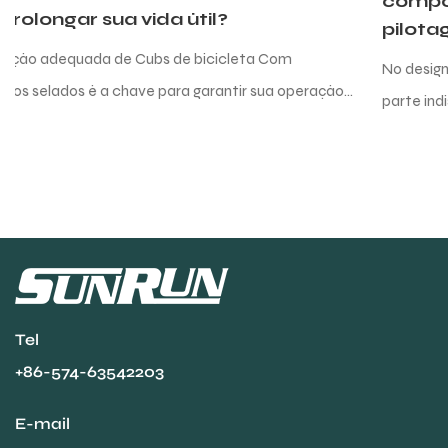
componente -chave da experiência de
pilotagem
No design moderno de bicicletas, o desviador traseiro é
ção
parte indispensável do sistema de transmissão. Ele não
apenas tem a forte responsabilidade de tra...
Tel
+86-574-63542203
E-mail