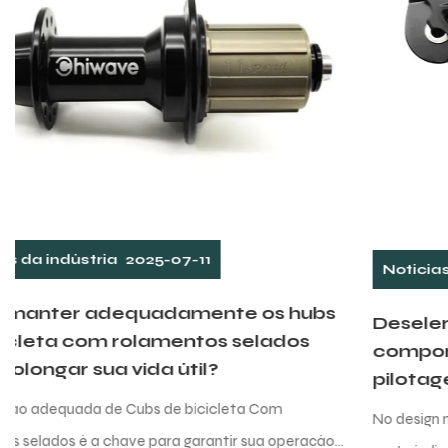
Notícias da indústria
2025-07-04
bs
Deselerador traseiro de bicicleta: um
componente -chave da experiência de
pilotagem
No design moderno de bicicletas, o desviador traseiro é 
ção